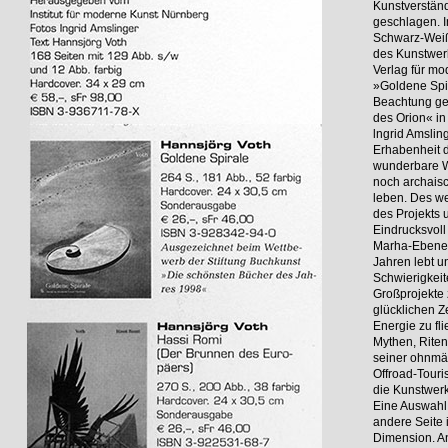
Kunstverständ
geschlagen. In
Schwarz-Weiß-
des Kunstwer
Verlag für m
»Goldene Spir
Beachtung ge
des Orion« in
lngrid Amsling
Erhabenheit d
wunderbare W
noch archaisc
leben. Des w
des Projekts 
Eindrucksvoll
Marha-Ebene, 
Jahren lebt u
Schwierigkeit
Großprojekte 
glücklichen Z
Energie zu fl
Mythen, Riten
seiner ohnmä
Offroad-Touri
die Kunstwerk
Eine Auswahl 
andere Seite 
Dimension. A