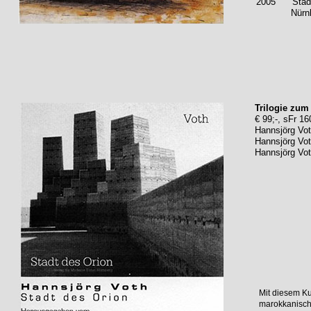
2005
'Sta
Nürn
Trilogie zum
€ 99;-, sFr 16
Hannsjörg Vo
Hannsjörg Vot
Hannsjörg Vot
Mit diesem Ku
marokkanisch