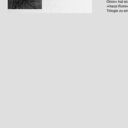
Orion« hat si
»Hassi Romi«
Trilogie zu e